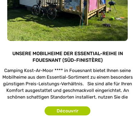
UNSERE MOBILHEIME DER ESSENTIAL-REIHE IN
FOUESNANT (SÜD-FINISTÈRE)
Camping Kost-Ar-Moor **** in Fouesnant bietet Ihnen seine
Mobilheime aus dem Essential-Sortiment zu einem besonders
günstigen Preis-Leistungs-Verhältnis. Sie sind alle für Ihren
Komfort ausgestattet und geschmackvoll eingerichtet. An
schönen schattigen Standorten installiert, nutzen Sie die
frische Luft, um Ihre Mahlzeiten mit Ihrer Familie
einzunehmen.
Découvrir